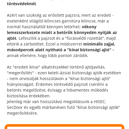
törésvédelmét
.
Azért van szükség az erősített pajzsra, mert az eredeti -
esetenként világító kilincses garnitúra kilincse, már a
normál használattól könnyen letörhet;
vékony
lemezszerkezete miatt a betörők könnyedén nyitják az
ajtót
. Lefeszítik a pajzsot és a "fúrásvédő rozettát", majd
eltörik a zárbetétet. Ezzel a módszerrel
minimális zajjal,
másodpercek alatt nyitható a "kínai biztonsági ajtó" -
annak ellenére, hogy több ponton záródik.
Az "eredeti kínai" alkatrészekkel történő ajtójavítás,
"megerősítés" - ezen keleti-ázsiai biztonsági ajtók esetében
- nem orvosolják hosszútávon a "kínai biztonsági ajtó"
hiányosságait. Érdemes törésvédő pajzsot cserélni a
betörés megelőzése, és/vagy a hibamentes működés
biztosítása érdekében.
Jelenleg már van hosszútávú megoldásunk a HISEC,
SecDoor és egyéb márkanéven futó "kínai biztonsági ajtók"
megerősítésére.