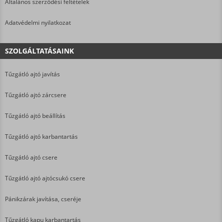
Általános szerződési feltételek
Adatvédelmi nyilatkozat
SZOLGÁLTATÁSAINK
Tűzgátló ajtó javítás
Tűzgátló ajtó zárcsere
Tűzgátló ajtó beállítás
Tűzgátló ajtó karbantartás
Tűzgátló ajtó csere
Tűzgátló ajtó ajtócsukó csere
Pánikzárak javítása, cseréje
Tűzgátló kapu karbantartás