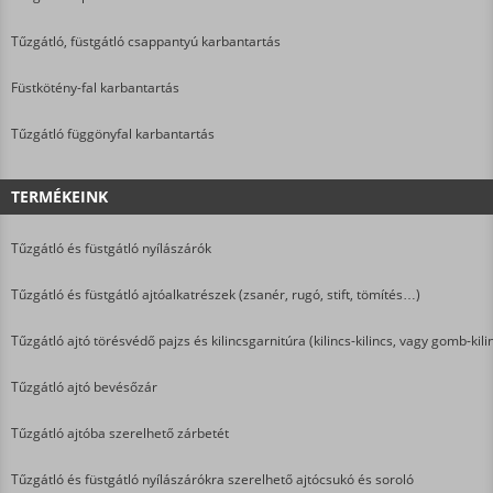
Tűzgátló, füstgátló csappantyú karbantartás
Füstkötény-fal karbantartás
Tűzgátló függönyfal karbantartás
TERMÉKEINK
Tűzgátló és füstgátló nyílászárók
Tűzgátló és füstgátló ajtóalkatrészek (zsanér, rugó, stift, tömítés…)
Tűzgátló ajtó törésvédő pajzs és kilincsgarnitúra (kilincs-kilincs, vagy gomb-kili
Tűzgátló ajtó bevésőzár
Tűzgátló ajtóba szerelhető zárbetét
Tűzgátló és füstgátló nyílászárókra szerelhető ajtócsukó és soroló