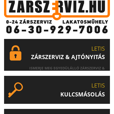
LETIS
ZÁRSZERVIZ & AJTÓNYITÁS
ISMERJE MEG EGYEDÜLÁLLÓ ZÁRSZERVIZ &
AJTÓNYITÁS SZOLGÁLTATÁSUNKAT!
LETIS
KULCSMÁSOLÁS
EGYEDI ÉS SPECIÁLIS KULCSOK MÁSOLÁSA, CSAK A
LETIS-NÉL!