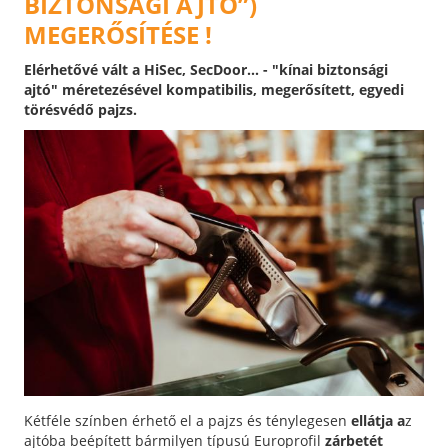
BIZTONSÁGI AJTÓ”)
MEGERŐSÍTÉSE !
Elérhetővé vált a HiSec, SecDoor... - "kínai biztonsági
ajtó" méretezésével kompatibilis, megerősített, egyedi
törésvédő pajzs.
Kétféle színben érhető el a pajzs és ténylegesen
ellátja a
z
ajtóba beépített bármilyen típusú Europrofil
zárbetét