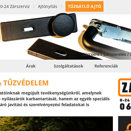
0-24 Zárszerviz
Ajtónyitás
TŰZGÁTLÓ AJTÓ
Zárcsere / Zárszerelés /
Árak
Szolgáltatások
Referenciák
& TŰZVÉDELEM
atóinknak megújult tevékenységünkről, amelynek
 nyílászárók karbantartását, hanem az egyéb speciális
áró javítási és szerelvényezési feladatokat is