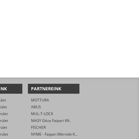
INK
PARTNEREINK
ület
MOTTURA
rület
ABUS
rület
MUL-T-LOCK
rület
NAGY Géza Faipari Kft.
rület
FISCHER
rület
NYME - Faipari Mérnöki Kar