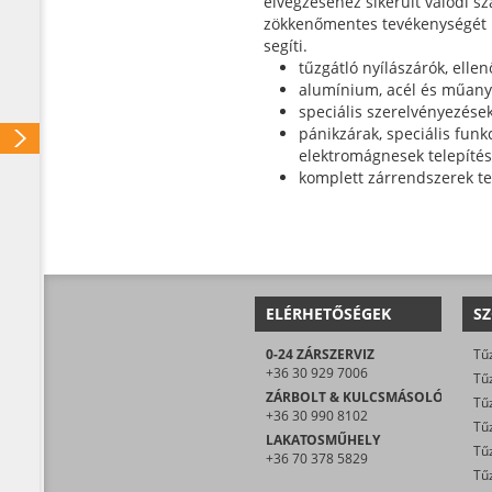
elvégzéséhez sikerült valódi s
zökkenőmentes tevékenységét ir
segíti.
tűzgátló nyílászárók, ellen
alumínium, acél és műanya
speciális szerelvényezése
pánikzárak, speciális funk
elektromágnesek telepíté
komplett zárrendszerek te
ELÉRHETŐSÉGEK
SZ
0-24 ZÁRSZERVIZ
Tűz
+36 30 929 7006
Tűz
ZÁRBOLT & KULCSMÁSOLÓ
Tűz
+36 30 990 8102
Tűz
LAKATOSMŰHELY
Tűz
+36 70 378 5829