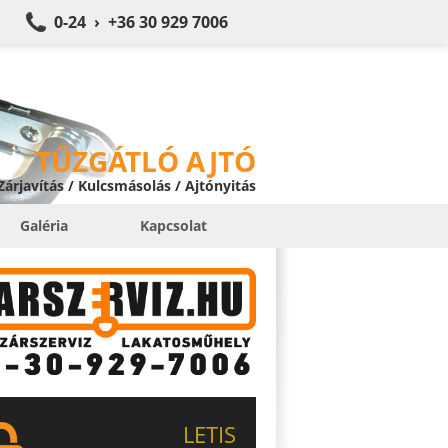
0-24 › +36 30 929 7006
TŰZGÁTLÓ AJTÓ
 Zárjavítás / Kulcsmásolás / Ajtónyitás
Galéria
Kapcsolat
LETIS