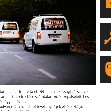
LA
tán mester indította el 1991 -ben lakossági zárszerviz
orán partnereink köre számtalan közös képviselettel és
ó céggel bővült.
odván mára az alábbi tevékenységek első osztályú