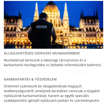
ÁLLÁSLEHETŐSÉG SZERVIZES MUNKAKÖRBEN!
Munkatársat keresünk a lakossági zárszervizes és a
karbantartó részlegünkbe is! (bővebb információért kattints!)
KARBANTARTÁS & TŰZVÉDELEM
Örömmel számolunk be látogatóinknak megújult
tevékenységünkről, amelynek keretében nemcsak a tűzgátló
nyílászárók karbantartását, hanem az egyéb speciális
szakképesítést igénylő nyílászáró javítási és szerelvényezési
feladatokat is elvégezzük.