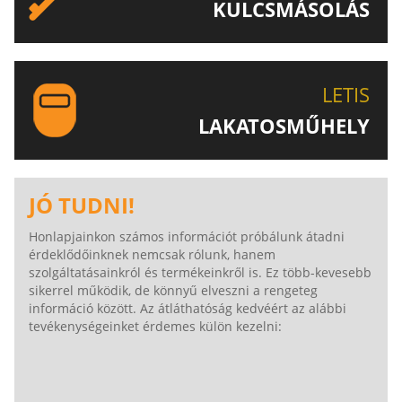
KULCSMÁSOLÁS
EGYEDI ÉS SPECIÁLIS KULCSOK MÁSOLÁSA, CSAK A
LETIS-NÉL!
LETIS
LAKATOSMŰHELY
AJÁNLJUK FIGYELMÉBE LAKATOSMŰHELYÜNK
TERMÉKEIT IS!
JÓ TUDNI!
Honlapjainkon számos információt próbálunk átadni
érdeklődőinknek nemcsak rólunk, hanem
szolgáltatásainkról és termékeinkről is. Ez több-kevesebb
sikerrel működik, de könnyű elveszni a rengeteg
információ között. Az átláthatóság kedvéért az alábbi
tevékenységeinket érdemes külön kezelni: