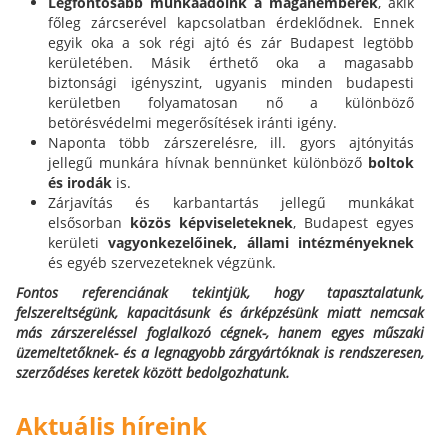
Legfontosabb munkaadóink a magánemberek
, akik
főleg zárcserével kapcsolatban érdeklődnek. Ennek
egyik oka a sok régi ajtó és zár Budapest legtöbb
kerületében. Másik érthető oka a magasabb
biztonsági igényszint, ugyanis minden budapesti
kerületben folyamatosan nő a különböző
betörésvédelmi megerősítések iránti igény.
Naponta több zárszerelésre, ill. gyors ajtónyitás
jellegű munkára hívnak bennünket különböző
boltok
és irodák
is.
Zárjavítás és karbantartás jellegű munkákat
elsősorban
közös képviseleteknek
, Budapest egyes
kerületi
vagyonkezelőinek,
állami intézményeknek
és egyéb szervezeteknek végzünk.
Fontos referenciának tekintjük, hogy tapasztalatunk,
felszereltségünk, kapacitásunk és árképzésünk miatt nemcsak
más zárszereléssel foglalkozó cégnek-, hanem egyes műszaki
üzemeltetőknek- és a legnagyobb zárgyártóknak is rendszeresen,
szerződéses keretek között bedolgozhatunk.
Aktuális híreink