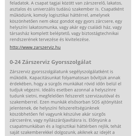
feladatok. A csapat tagjai között van zárszerelő, lakatos,
asztalos és univerzális tudású szakember is. Csapatként
működünk, komoly logisztikai háttérrel, amelynek
köszönhetően nem okoz gondot egy gyors zárcsere, egy
helyszíni lakatosmunka, vagy akár egy családi ház, vagy
társasház komplett beléptető, vagy biztostágtechnikai
rendszerének tervezése és kivitelezése.
http://www.zarszerviz.hu
0-24 Zárszerviz Gyorsszolgálat
Zárszerviz gyorsszolgálatunk segélyszolgálatként is
működik. Kapacitásunkat folyamatosan bővítjük annak
érdekében, hogy a sürgős munkákat rövid időn belül el
tudjuk végezni. Ideális esetben azonnal a helyszínre
tudunk sietni, megfelelően felszerelt szervizautóval és
szakemberrel. Ezen munkák elsősorban SOS ajtónyitást
jelentenek, de helyszíni felszereltségünknek
köszöbhetően fel vagyunk készülve akár sürgős
zárcserére, vagy nyílászárójavításra is. Előnyünk a
csapatmunkában és a logisztikai háttérben rejlik, tehát
saját szakemberekkel dolgozunk, akiknek az idejét a