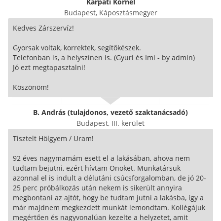
Kárpáti Kornél
Budapest, Káposztásmegyer
Kedves Zárszervíz!
Gyorsak voltak, korrektek, segítőkészek.
Telefonban is, a helyszínen is. (Gyuri és Imi - by admin)
Jó ezt megtapasztalni!
Köszönöm!
B. András (tulajdonos, vezető szaktanácsadó)
Budapest, III. kerület
Tisztelt Hölgyem / Uram!
92 éves nagymamám esett el a lakásában, ahova nem
tudtam bejutni, ezért hívtam Önöket. Munkatársuk
azonnal el is indult a délutáni csúcsforgalomban, de jó 20-
25 perc próbálkozás után nekem is sikerült annyira
megbontani az ajtót, hogy be tudtam jutni a lakásba, így a
már majdnem megkezdett munkát lemondtam. Kollégájuk
megértően és nagyvonalúan kezelte a helyzetet, amit