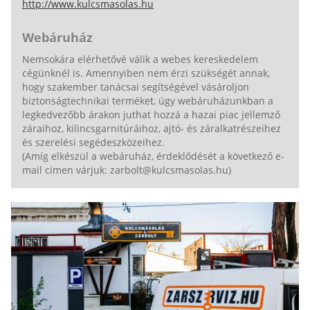
http://www.kulcsmasolas.hu
Webáruház
Nemsokára elérhetővé válik a webes kereskedelem
cégünknél is. Amennyiben nem érzi szükségét annak,
hogy szakember tanácsai segítségével vásároljon
biztonságtechnikai terméket, úgy webáruházunkban a
legkedvezőbb árakon juthat hozzá a hazai piac jellemző
záraihoz, kilincsgarnitúráihoz, ajtó- és záralkatrészeihez
és szerelési segédeszközeihez.
(Amíg elkészül a webáruház, érdeklődését a következő e-
mail címen várjuk: zarbolt@kulcsmasolas.hu)