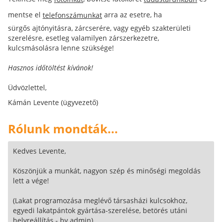
mentse el
arra az esetre, ha
telefonszámunkat
sürgős ajtónyitásra, zárcserére, vagy egyéb szakterületi
szerelésre, esetleg valamilyen zárszerkezetre,
kulcsmásolásra lenne szüksége!
Hasznos időtöltést kívánok!
Üdvözlettel,
Kámán Levente (ügyvezető)
Rólunk mondták...
Kedves Levente,
Köszönjük a munkát, nagyon szép és minőségi megoldás
lett a vége!
(Lakat programozása meglévő társasházi kulcsokhoz,
egyedi lakatpántok gyártása-szerelése, betörés utáni
helyreállítás - by admin)