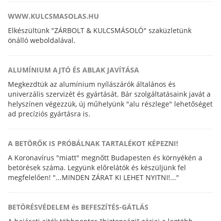
WWW.KULCSMASOLAS.HU
Elkészültünk "ZÁRBOLT & KULCSMÁSOLÓ" szaküzletünk
önálló weboldalával.
ALUMÍNIUM AJTÓ ÉS ABLAK JAVÍTÁSA
Megkezdtük az alumínium nyílászárók általános és
univerzális szervizét és gyártását. Bár szolgáltatásaink javát a
helyszínen végezzük, új műhelyünk "alu részlege" lehetőséget
ad precíziós gyártásra is.
A BETÖRŐK IS PRÓBÁLNAK TARTALÉKOT KÉPEZNI!
A Koronavírus "miatt" megnőtt Budapesten és környékén a
betörések száma. Legyünk előrelátók és készüljünk fel
megfelelően! "...MINDEN ZÁRAT KI LEHET NYITNI!..."
BETÖRÉSVÉDELEM és BEFESZÍTÉS-GÁTLÁS