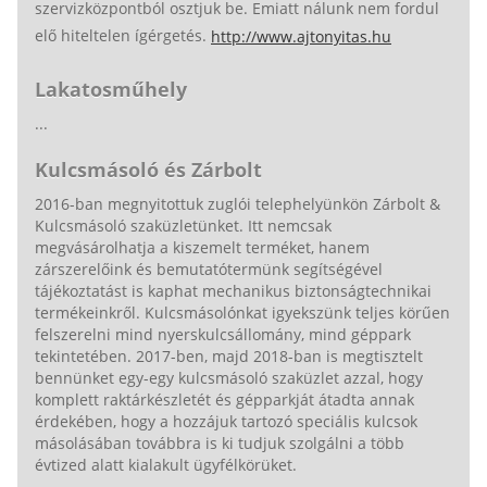
szervizközpontból osztjuk be. Emiatt nálunk nem fordul
elő hiteltelen ígérgetés.
http://www.ajtonyitas.hu
Lakatosműhely
...
Kulcsmásoló és Zárbolt
2016-ban megnyitottuk zuglói telephelyünkön Zárbolt &
Kulcsmásoló szaküzletünket. Itt nemcsak
megvásárolhatja a kiszemelt terméket, hanem
zárszerelőink és bemutatótermünk segítségével
tájékoztatást is kaphat mechanikus biztonságtechnikai
termékeinkről. Kulcsmásolónkat igyekszünk teljes körűen
felszerelni mind nyerskulcsállomány, mind géppark
tekintetében. 2017-ben, majd 2018-ban is megtisztelt
bennünket egy-egy kulcsmásoló szaküzlet azzal, hogy
komplett raktárkészletét és gépparkját átadta annak
érdekében, hogy a hozzájuk tartozó speciális kulcsok
másolásában továbbra is ki tudjuk szolgálni a több
évtized alatt kialakult ügyfélkörüket.