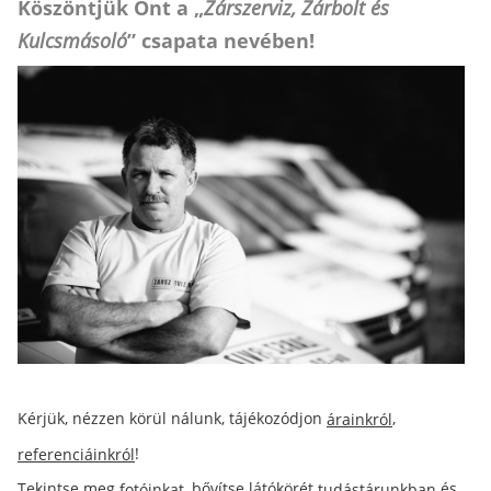
Köszöntjük Önt a „
Zárszerviz, Zárbolt és
Kulcsmásoló
” csapata nevében!
Kérjük, nézzen körül nálunk, tájékozódjon
,
árainkról
!
referenciáinkról
Tekintse meg
, bővítse látókörét
és
fotóinkat
tudástárunkban