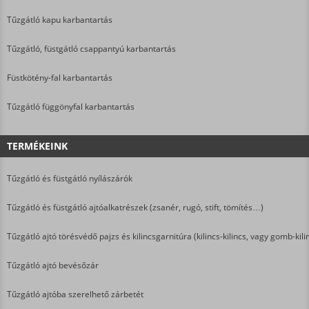
Tűzgátló kapu karbantartás
Tűzgátló, füstgátló csappantyú karbantartás
Füstkötény-fal karbantartás
Tűzgátló függönyfal karbantartás
TERMÉKEINK
Tűzgátló és füstgátló nyílászárók
Tűzgátló és füstgátló ajtóalkatrészek (zsanér, rugó, stift, tömítés…)
Tűzgátló ajtó törésvédő pajzs és kilincsgarnitúra (kilincs-kilincs, vagy gomb-kili
Tűzgátló ajtó bevésőzár
Tűzgátló ajtóba szerelhető zárbetét