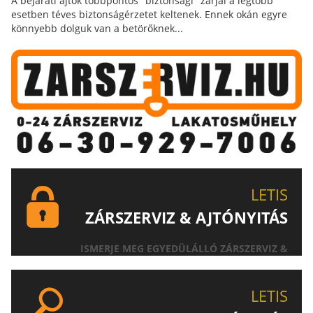
A bejárati ajtók többpontos "biztonsági" zárjai a legtöbb
esetben téves biztonságérzetet keltenek. Ennek okán egyre
könnyebb dolguk van a betörőknek...
LETIS
ZÁRSZERVIZ & AJTÓNYITÁS
ISMERJE MEG EGYEDÜLÁLLÓ ZÁRSZERVIZ &
AJTÓNYITÁS SZOLGÁLTATÁSUNKAT!
LETIS