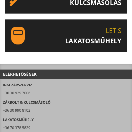
KULCSMÁSOLÁS
EGYEDI ÉS SPECIÁLIS KULCSOK MÁSOLÁSA, CSAK A
LETIS-NÉL!
LETIS
LAKATOSMŰHELY
AJÁNLJUK FIGYELMÉBE LAKATOSMŰHELYÜNK
TERMÉKEIT IS!
ELÉRHETŐSÉGEK
0-24 ZÁRSZERVIZ
+36 30 929 7006
ZÁRBOLT & KULCSMÁSOLÓ
+36 30 990 8102
LAKATOSMŰHELY
+36 70 378 5829