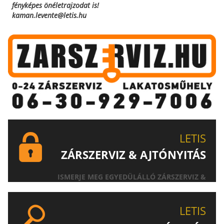
fényképes önéletrajzodat is!
kaman.levente@letis.hu
LETIS
ZÁRSZERVIZ & AJTÓNYITÁS
ISMERJE MEG EGYEDÜLÁLLÓ ZÁRSZERVIZ &
AJTÓNYITÁS SZOLGÁLTATÁSUNKAT!
LETIS