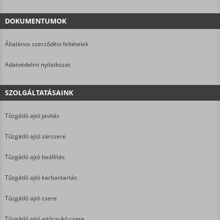
DOKUMENTUMOK
Általános szerződési feltételek
Adatvédelmi nyilatkozat
SZOLGÁLTATÁSAINK
Tűzgátló ajtó javítás
Tűzgátló ajtó zárcsere
Tűzgátló ajtó beállítás
Tűzgátló ajtó karbantartás
Tűzgátló ajtó csere
Tűzgátló ajtó ajtócsukó csere