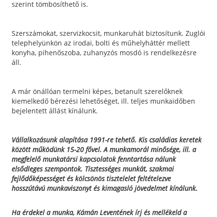
szerint tömbösíthető is.
Szerszámokat, szervizkocsit, munkaruhát biztosítunk. Zuglói
telephelyünkön az irodai, bolti és műhelyháttér mellett
konyha, pihenőszoba, zuhanyzós mosdó is rendelkezésre
áll.
A már önállóan termelni képes, betanult szerelőknek
kiemelkedő bérezési lehetőséget, ill. teljes munkaidőben
bejelentett állást kínálunk.
Vállalkozásunk alapítása 1991-re tehető. Kis családias keretek
között működünk 15-20 fővel. A munkamorál minősége, ill. a
megfelelő munkatársi kapcsolatok fenntartása nálunk
elsődleges szempontok. Tisztességes munkát, szakmai
fejlődőképességet és kölcsönös tisztelelet feltételezve
hosszútávú munkaviszonyt és kimagasló jövedelmet kínálunk.
Ha érdekel a munka, Kámán Leventének írj és mellékeld a