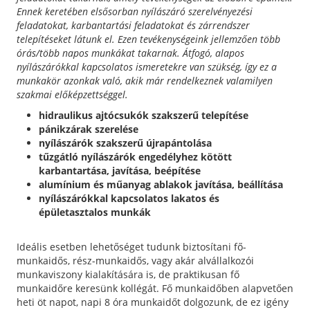
Ennek keretében elsősorban nyílászáró szerelvényezési
feladatokat, karbantartási feladatokat és zárrendszer
telepítéseket látunk el. Ezen tevékenységeink jellemzően több
órás/több napos munkákat takarnak. Átfogó, alapos
nyílászárókkal kapcsolatos ismeretekre van szükség, így ez a
munkakör azonkak való, akik már rendelkeznek valamilyen
szakmai előképzettséggel.
hidraulikus ajtócsukók szakszerű telepítése
pánikzárak szerelése
nyílászárók szakszerű újrapántolása
tűzgátló nyílászárók engedélyhez kötött
karbantartása, javítása, beépítése
alumínium és műanyag ablakok javítása, beállítása
nyílászárókkal kapcsolatos lakatos és
épületasztalos munkák
Ideális esetben lehetőséget tudunk biztosítani fő-
munkaidős, rész-munkaidős, vagy akár alvállalkozói
munkaviszony kialakítására is, de praktikusan fő
munkaidőre keresünk kollégát. Fő munkaidőben alapvetően
heti öt napot, napi 8 óra munkaidőt dolgozunk, de ez igény