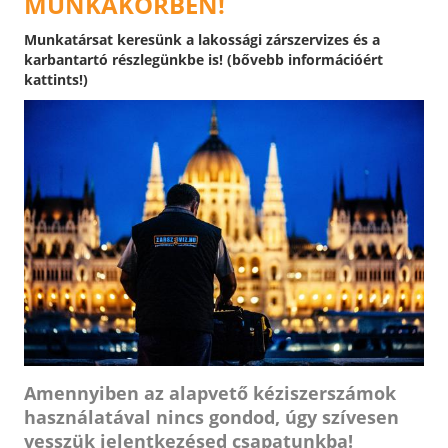
MUNKAKÖRBEN!
Munkatársat keresünk a lakossági zárszervizes és a
karbantartó részlegünkbe is! (bővebb információért
kattints!)
Amennyiben az alapvető kéziszerszámok
használatával nincs gondod, úgy szívesen
vesszük jelentkezésed csapatunkba!