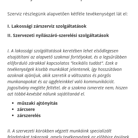
Szerviz részlegünk alapvetően kétféle tevékenységet lát el:
I. Lakossági zárszerviz szolgáltatások
II. Szervezeti nyílászáró-szerelési szolgáltatások
I. A lakossági szolgáltatások keretében lehet elsődlegesen
elsajátítani az alapvető szakmai fortélyokat, és a legsűrűbben
előforduló zárakkal kapcsolatos "lexikális tudást". Ezek a
tevékenységek kisebb munkákat jelentenek, így hosszútávon
azoknak ajánljuk, akik szeretik a változatos és pörgős
munkanapokat és az ügyfeleinkkel való kommunikációt.
Jogosítvány megléte feltétel, de a szakma ismerete nem, hiszen
azt többé-kevésbé nálunk sajátítanád el.
műszaki ajtónyitás
zárcsere
zárszerelés
II. A szervezeti körökben végzett munkáink specializált
feladatokat takarnak, amely tevékenységek az előbbire épülnek.