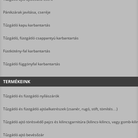
Pánikzárak javítása, cseréje
Tűzgátló kapu karbantartás
Tűzgátló, füstgátló csappantyú karbantartás
Füstkötény-fal karbantartás
Tűzgátló függönyfal karbantartás
TERMÉKEINK
Tűzgátló és füstgátló nyílászárók
Tűzgátló és füstgátló ajtóalkatrészek (zsanér, rugó, stift, tömítés…)
Tűzgátló ajtó törésvédő pajzs és kilincsgarnitúra (kilincs-kilincs, vagy gomb-kili
Tűzgátló ajtó bevésőzár