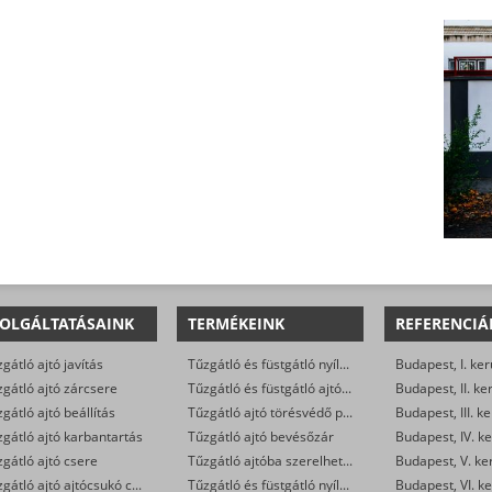
OLGÁLTATÁSAINK
TERMÉKEINK
REFERENCIÁ
gátló ajtó javítás
Tűzgátló és füstgátló nyílászárók
Budapest, I. ker
gátló ajtó zárcsere
Tűzgátló és füstgátló ajtóalkatrészek (zsanér, rugó, stift, tömítés…)
Budapest, II. ke
gátló ajtó beállítás
Tűzgátló ajtó törésvédő pajzs és kilincsgarnitúra (kilincs-kilincs, vagy gomb-kilincs)
Budapest, III. ke
gátló ajtó karbantartás
Tűzgátló ajtó bevésőzár
Budapest, IV. ke
gátló ajtó csere
Tűzgátló ajtóba szerelhető zárbetét
Budapest, V. ke
Tűzgátló ajtó ajtócsukó csere
Tűzgátló és füstgátló nyílászárókra szerelhető ajtócsukó és soroló
Budapest, VI. ke