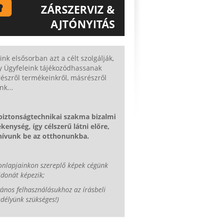
ZÁRSZERVIZ &
AJTÓNYITÁS
ISMERJE MEG EGYEDÜLÁLLÓ
ZÁRSZERVIZ & AJTÓNYITÁS
ink elsősorban azt a célt szolgálják,
SZOLGÁLTATÁSUNKAT!
y Ügyfeleink tájékozódhassanak
észről termékeinkről, másrészről
nk...
 biztonságtechnikai szakma bizalmi
kenység, így célszerű látni előre,
 hívunk be az otthonunkba.
onlapjainkon szereplő képek cégünk
jdonát képezik;
vános felhasználásukhoz az írásbeli
délyünk szükséges!)