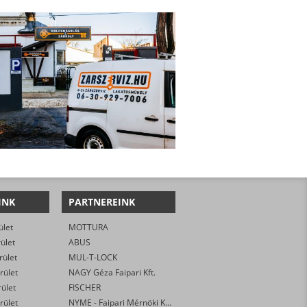
INK
PARTNEREINK
ület
MOTTURA
rület
ABUS
rület
MUL-T-LOCK
rület
NAGY Géza Faipari Kft.
rület
FISCHER
rület
NYME - Faipari Mérnöki Kar