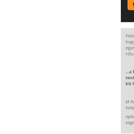
Fotó
hog
egyr
rólu
...a
tevé
kit
(A h
tula
nyil
enge