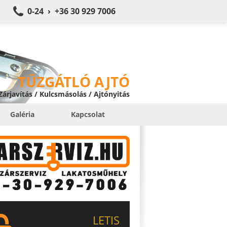
0-24 › +36 30 929 7006
TŰZGÁTLÓ AJTÓ
 Zárjavítás / Kulcsmásolás / Ajtónyitás
Galéria
Kapcsolat
LETIS