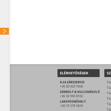
ELÉRHETŐSÉGEK
SZ
0-24 ZÁRSZERVIZ
Tűz
+36 30 929 7006
Tűz
ZÁRBOLT & KULCSMÁSOLÓ
Tűz
+36 30 990 8102
Tűz
LAKATOSMŰHELY
Tűz
+36 70 378 5829