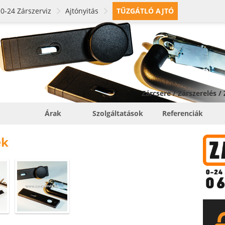
0-24 Zárszerviz
Ajtónyitás
TŰZGÁTLÓ AJTÓ
Zárcsere / Zárszerelés /
Árak
Szolgáltatások
Referenciák
ek