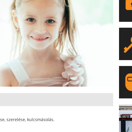
LA
se, szerelése, kulcsmásolás.