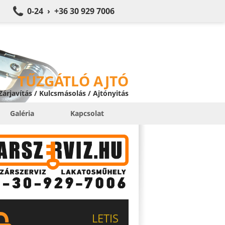
0-24 › +36 30 929 7006
TŰZGÁTLÓ AJTÓ
 Zárjavítás / Kulcsmásolás / Ajtónyitás
Galéria
Kapcsolat
LETIS