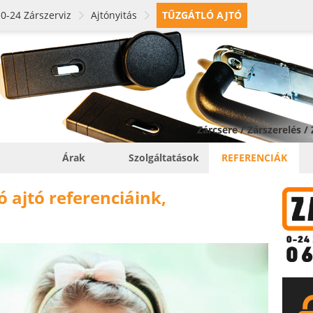
0-24 Zárszerviz
Ajtónyitás
TŰZGÁTLÓ AJTÓ
Zárcsere / Zárszerelés /
Árak
Szolgáltatások
REFERENCIÁK
 ajtó referenciáink,