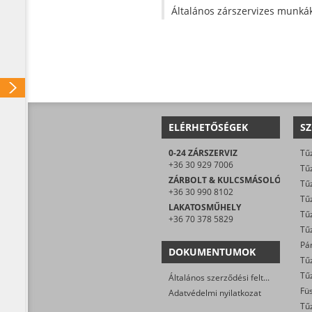
Általános zárszervizes munkák (
ELÉRHETŐSÉGEK
SZ
0-24 ZÁRSZERVIZ
Tűz
+36 30 929 7006
Tűz
ZÁRBOLT & KULCSMÁSOLÓ
Tűz
+36 30 990 8102
Tűz
LAKATOSMŰHELY
Tűz
+36 70 378 5829
DOKUMENTUMOK
Általános szerződési feltételek
Adatvédelmi nyilatkozat