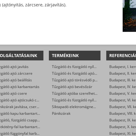
ajtónyitás, zárcsere, zárjavítás).
OLGÁLTATÁSAINK
TERMÉKEINK
REFERENCIÁ
gátló ajtó javítás
Tűzgátló és füstgátló nyílászárók
Budapest, I. ker
gátló ajtó zárcsere
Tűzgátló és füstgátló ajtóalkatrészek (zsanér, rugó, stift, tömítés…)
Budapest, II. ke
gátló ajtó beállítás
Tűzgátló ajtó törésvédő pajzs és kilincsgarnitúra (kilincs-kilincs, vagy gomb-kilincs)
Budapest, III. ke
gátló ajtó karbantartás
Tűzgátló ajtó bevésőzár
Budapest, IV. ke
gátló ajtó csere
Tűzgátló ajtóba szerelhető zárbetét
Budapest, V. ke
Tűzgátló ajtó ajtócsukó csere
Tűzgátló és füstgátló nyílászárókra szerelhető ajtócsukó és soroló
Budapest, VI. ke
Pánikzárak javítása, cseréje
Síktapadó elektromágnesek
Budapest, VII. k
Tűzgátló kapu karbantartás
Pánikzárak
Budapest, VIII. 
Tűzgátló, füstgátló csappantyú karbantartás
Budapest, IX. ke
Füstkötény-fal karbantartás
Budapest, X. ke
Tűzgátló függönyfal karbantartás
Budapest, XI. ke