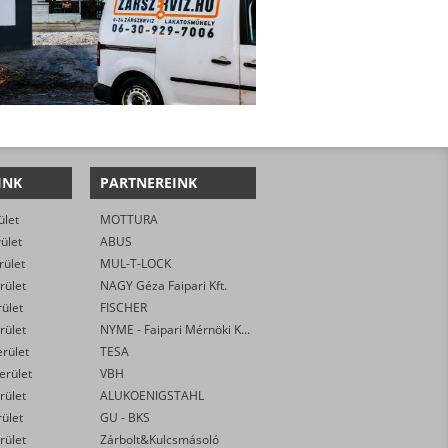
INK
PARTNEREINK
ület
MOTTURA
rület
ABUS
rület
MUL-T-LOCK
rület
NAGY Géza Faipari Kft.
rület
FISCHER
rület
NYME - Faipari Mérnöki Kar
erület
TESA
kerület
VBH
rület
ALUKOENIGSTAHL
rület
GU - BKS
rület
Zárbolt&Kulcsmásoló