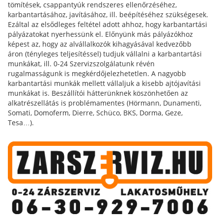
tömítések, csappantyúk rendszeres ellenőrzéséhez,
karbantartásához, javításához, ill. beépítéséhez szükségesek.
Ezáltal az elsődleges feltétel adott ahhoz, hogy karbantartási
pályázatokat nyerhessünk el. Előnyünk más pályázókhoz
képest az, hogy az alvállalkozók kihagyásával kedvezőbb
áron (tényleges teljesítéssel) tudjuk vállalni a karbantartási
munkákat, ill. 0-24 Szervizszolgálatunk révén
rugalmasságunk is megkérdőjelezhetetlen. A nagyobb
karbantartási munkák mellett vállaljuk a kisebb ajtójavítási
munkákat is. Beszállítói hátterünknek köszönhetően az
alkatrészellátás is problémamentes (Hörmann, Dunamenti,
Somati, Domoferm, Dierre, Schüco, BKS, Dorma, Geze,
Tesa…).