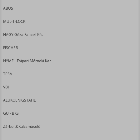
ABUS
MUL-T-LOCK
NAGY Géza Faipari Kft.
FISCHER
NYME - Faipari Mérnöki Kar
TESA
VBH
ALUKOENIGSTAHL
GU - BKS
Zárbolt&Kulcsmásoló