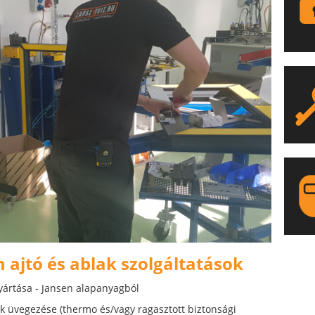
LA
 ajtó és ablak szolgáltatások
yártása - Jansen alapanyagból
k üvegezése (thermo és/vagy ragasztott biztonsági