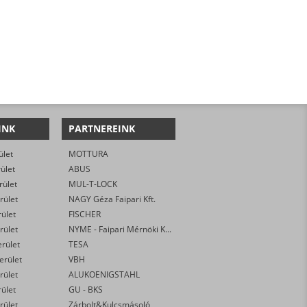
INK
PARTNEREINK
ület
MOTTURA
rület
ABUS
rület
MUL-T-LOCK
rület
NAGY Géza Faipari Kft.
rület
FISCHER
rület
NYME - Faipari Mérnöki Kar
erület
TESA
kerület
VBH
rület
ALUKOENIGSTAHL
rület
GU - BKS
rület
Zárbolt&Kulcsmásoló