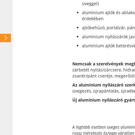
üveggel)
alumínium ajtók és ablako
érdekében
ajtóbehúzó, portálzár, páni
alumínium nyílászárók javí
alumínium ajtók betörésv
Nemcsak a szerelvények megh
zárbetét nyitás/zárcsere, hidrau
zsanér/pánt cseréje, megerősít
Az alumínium nyílászáró szerk
üvegezés, újrapántolás, újraéke
Új alumínium nyílászáró gyárt
A legtöbb esetben üveges alumín
rossz méretezés és/vagy váratlan