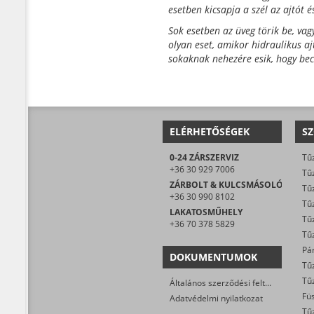
esetben kicsapja a szél az ajtót é
Sok esetben az üveg törik be, va
olyan eset, amikor hidraulikus a
sokaknak nehezére esik, hogy bec
ELÉRHETŐSÉGEK
SZ
0-24 ZÁRSZERVIZ
Tűz
+36 30 929 7006
Tűz
ZÁRBOLT & KULCSMÁSOLÓ
Tűz
+36 30 990 8102
Tűz
LAKATOSMŰHELY
Tűz
+36 70 378 5829
DOKUMENTUMOK
Általános szerződési feltételek
Adatvédelmi nyilatkozat