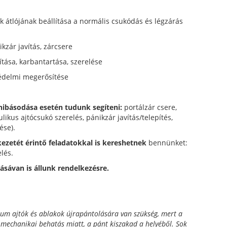
k átlójának beállítása a normális csukódás és légzárás
kzár javítás, zárcsere
tása, karbantartása, szerelése
édelmi megerősítése
ibásodása esetén tudunk segíteni:
portálzár csere,
likus ajtócsukó szerelés, pánikzár javítás/telepítés,
ése).
ezetét érintő feladatokkal is kereshetnek
bennünket:
lés.
ásávan is állunk rendelkezésre.
ium ajtók és ablakok újrapántolására van szükség, mert a
 mechanikai behatás miatt, a pánt kiszakad a helyéből.
Sok