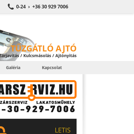
0-24 › +36 30 929 7006
TŰZGÁTLÓ AJTÓ
 Zárjavítás / Kulcsmásolás / Ajtónyitás
Galéria
Kapcsolat
LETIS