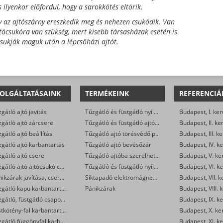
s ilyenkor előfordul, hogy a sarokkötés eltörik.
gy az ajtószárny ereszkedik meg és nehezen csukódik.
Van
jtócsukóra van szükség, mert kisebb társasházak esetén is
sukják maguk után a lépcsőházi ajtót.
OLGÁLTATÁSAINK
TERMÉKEINK
REFERENCIÁ
gátló ajtó javítás
Tűzgátló és füstgátló nyílászárók
Budapest, I. ker
gátló ajtó zárcsere
Tűzgátló és füstgátló ajtóalkatrészek (zsanér, rugó, stift, tömítés…)
Budapest, II. ke
gátló ajtó beállítás
Tűzgátló ajtó törésvédő pajzs és kilincsgarnitúra (kilincs-kilincs, vagy gomb-kilincs)
Budapest, III. ke
gátló ajtó karbantartás
Tűzgátló ajtó bevésőzár
Budapest, IV. ke
gátló ajtó csere
Tűzgátló ajtóba szerelhető zárbetét
Budapest, V. ke
Tűzgátló ajtó ajtócsukó csere
Tűzgátló és füstgátló nyílászárókra szerelhető ajtócsukó és soroló
Budapest, VI. ke
Pánikzárak javítása, cseréje
Síktapadó elektromágnesek
Budapest, VII. k
Tűzgátló kapu karbantartás
Pánikzárak
Budapest, VIII. 
Tűzgátló, füstgátló csappantyú karbantartás
Budapest, IX. ke
Füstkötény-fal karbantartás
Budapest, X. ke
Tűzgátló függönyfal karbantartás
Budapest, XI. ke