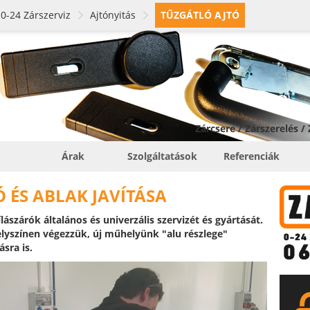
0-24 Zárszerviz
Ajtónyitás
TŰZGÁTLÓ AJTÓ
Zárcsere / Zárszerelés /
Árak
Szolgáltatások
Referenciák
 ÉS ABLAK JAVÍTÁSA
szárók általános és univerzális szervizét és gyártását.
helyszínen végezzük, új műhelyünk "alu részlege"
ásra is.