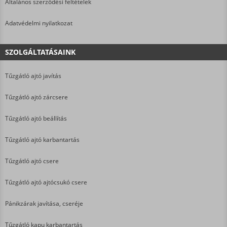
Általános szerződési feltételek
Adatvédelmi nyilatkozat
SZOLGÁLTATÁSAINK
Tűzgátló ajtó javítás
Tűzgátló ajtó zárcsere
Tűzgátló ajtó beállítás
Tűzgátló ajtó karbantartás
Tűzgátló ajtó csere
Tűzgátló ajtó ajtócsukó csere
Pánikzárak javítása, cseréje
Tűzgátló kapu karbantartás