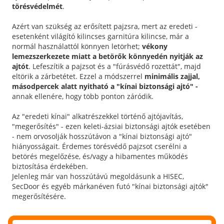
törésvédelmét
.
Azért van szükség az erősített pajzsra, mert az eredeti -
esetenként világító kilincses garnitúra kilincse, már a
normál használattól könnyen letörhet;
vékony
lemezszerkezete miatt a betörők könnyedén nyitják az
ajtót
. Lefeszítik a pajzsot és a "fúrásvédő rozettát", majd
eltörik a zárbetétet. Ezzel a módszerrel
minimális zajjal,
másodpercek alatt nyitható a "kínai biztonsági ajtó" -
annak ellenére, hogy több ponton záródik.
Az "eredeti kínai" alkatrészekkel történő ajtójavítás,
"megerősítés" - ezen keleti-ázsiai biztonsági ajtók esetében
- nem orvosolják hosszútávon a "kínai biztonsági ajtó"
hiányosságait. Érdemes törésvédő pajzsot cserélni a
betörés megelőzése, és/vagy a hibamentes működés
biztosítása érdekében.
Jelenleg már van hosszútávú megoldásunk a HISEC,
SecDoor és egyéb márkanéven futó "kínai biztonsági ajtók"
megerősítésére.