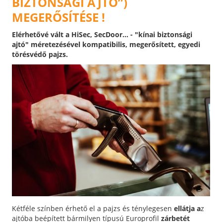
BIZTONSÁGI AJTÓ”)
MEGERŐSÍTÉSE !
Elérhetővé vált a HiSec, SecDoor... - "kínai biztonsági
ajtó" méretezésével kompatibilis, megerősített, egyedi
törésvédő pajzs.
Kétféle színben érhető el a pajzs és ténylegesen
ellátja a
z
ajtóba beépített bármilyen típusú Europrofil
zárbetét