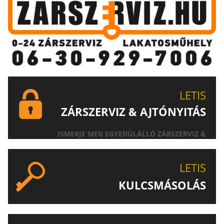
LETIS
ZÁRSZERVIZ & AJTÓNYITÁS
ISMERJE MEG EGYEDÜLÁLLÓ ZÁRSZERVIZ &
AJTÓNYITÁS SZOLGÁLTATÁSUNKAT!
LETIS
KULCSMÁSOLÁS
EGYEDI ÉS SPECIÁLIS KULCSOK MÁSOLÁSA, CSAK A
LETIS-NÉL!