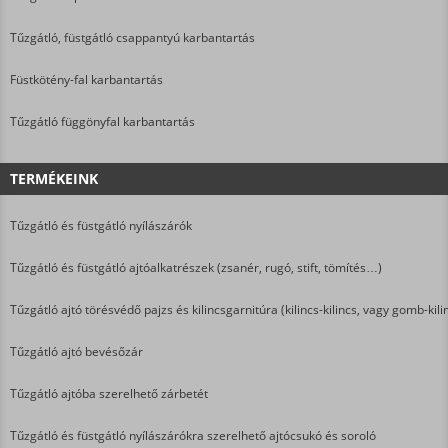
Tűzgátló, füstgátló csappantyú karbantartás
Füstkötény-fal karbantartás
Tűzgátló függönyfal karbantartás
TERMÉKEINK
Tűzgátló és füstgátló nyílászárók
Tűzgátló és füstgátló ajtóalkatrészek (zsanér, rugó, stift, tömítés…)
Tűzgátló ajtó törésvédő pajzs és kilincsgarnitúra (kilincs-kilincs, vagy gomb-kili
Tűzgátló ajtó bevésőzár
Tűzgátló ajtóba szerelhető zárbetét
Tűzgátló és füstgátló nyílászárókra szerelhető ajtócsukó és soroló