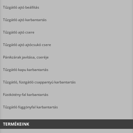
Tűzgátló ajtó beállítás
Tűzgátló ajtó karbantartás
Tűzgátló ajtó csere
Tűzgátló ajtó ajtócsukó csere
Pánikzárak javítása, cseréje
Tűzgátló kapu karbantartás
Tűzgátló, füstgátló csappantyú karbantartás
Füstkötény-fal karbantartás
Tűzgátló függönyfal karbantartás
TERMÉKEINK