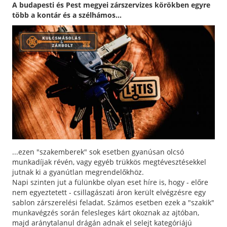
A budapesti és Pest megyei zárszervizes körökben egyre
több a kontár és a szélhámos...
...ezen "szakemberek" sok esetben gyanúsan olcsó
munkadíjak révén, vagy egyéb trükkös megtévesztésekkel
jutnak ki a gyanútlan megrendelőkhöz.
Napi szinten jut a fülünkbe olyan eset híre is, hogy - előre
nem egyeztetett - csillagászati áron került elvégzésre egy
sablon zárszerelési feladat. Számos esetben ezek a "szakik"
munkavégzés során felesleges kárt okoznak az ajtóban,
majd aránytalanul drágán adnak el selejt kategóriájú