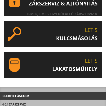
ZÁRSZERVIZ & AJTÓNYITÁS
ISMERJE MEG EGYEDÜLÁLLÓ ZÁRSZERVIZ &
AJTÓNYITÁS SZOLGÁLTATÁSUNKAT!
LETIS
KULCSMÁSOLÁS
EGYEDI ÉS SPECIÁLIS KULCSOK MÁSOLÁSA, CSAK A
LETIS-NÉL!
LETIS
LAKATOSMŰHELY
AJÁNLJUK FIGYELMÉBE LAKATOSMŰHELYÜNK
TERMÉKEIT IS!
ELÉRHETŐSÉGEK
0-24 ZÁRSZERVIZ