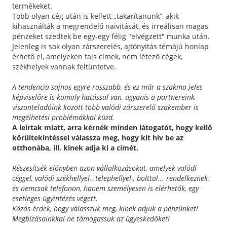
termékeket.
Több olyan cég után is kellett „takarítanunk”, akik
kihasználták a megrendelő naivitását, és irreálisan magas
pénzeket szedtek be egy-egy félig "elvégzett" munka után.
Jelenleg is sok olyan zárszerelés, ajtónyitás témájú honlap
érhető el, amelyeken fals címek, nem létező cégek,
székhelyek vannak feltüntetve.
A tendencia sajnos egyre rosszabb, és ez már a szakma jeles
képviselőre is komoly hatással van, ugyanis a partnereink,
viszonteladóink között több valódi zárszerelő szakember is
megélhetési problémákkal küzd.
A leírtak miatt, arra kérnék minden látogatót, hogy kellő
körültekintéssel válassza meg, hogy kit hív be az
otthonába, ill. kinek adja ki a címét.
Részesítsék előnyben azon vállalkozásokat, amelyek valódi
céggel, valódi székhellyel-, telephellyel-, bolttal... rendelkeznek,
és nemcsak telefonon, hanem személyesen is elérhetők, egy
esetleges ügyintézés végett.
Közös érdek, hogy válasszuk meg, kinek adjuk a pénzünket!
Megbízásainkkal ne támogassuk az ügyeskedőket!