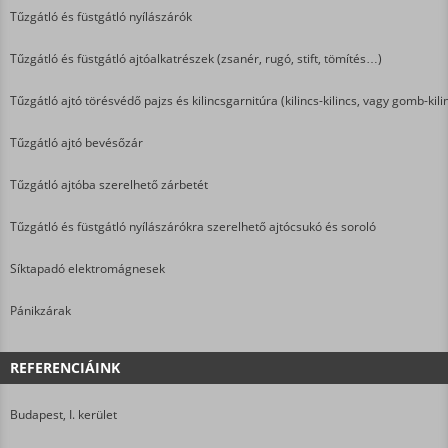
Tűzgátló és füstgátló nyílászárók
Tűzgátló és füstgátló ajtóalkatrészek (zsanér, rugó, stift, tömítés…)
Tűzgátló ajtó törésvédő pajzs és kilincsgarnitúra (kilincs-kilincs, vagy gomb-kili
Tűzgátló ajtó bevésőzár
Tűzgátló ajtóba szerelhető zárbetét
Tűzgátló és füstgátló nyílászárókra szerelhető ajtócsukó és soroló
Síktapadó elektromágnesek
Pánikzárak
REFERENCIÁINK
Budapest, I. kerület