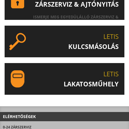
ZÁRSZERVIZ & AJTÓNYITÁS
ISMERJE MEG EGYEDÜLÁLLÓ ZÁRSZERVIZ &
AJTÓNYITÁS SZOLGÁLTATÁSUNKAT!
LETIS
KULCSMÁSOLÁS
EGYEDI ÉS SPECIÁLIS KULCSOK MÁSOLÁSA, CSAK A
LETIS-NÉL!
LETIS
LAKATOSMŰHELY
AJÁNLJUK FIGYELMÉBE LAKATOSMŰHELYÜNK
TERMÉKEIT IS!
ELÉRHETŐSÉGEK
0-24 ZÁRSZERVIZ