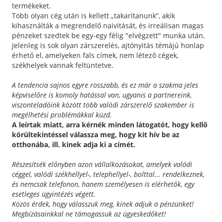
termékeket.
Több olyan cég után is kellett „takarítanunk”, akik
kihasználták a megrendelő naivitását, és irreálisan magas
pénzeket szedtek be egy-egy félig "elvégzett" munka után.
Jelenleg is sok olyan zárszerelés, ajtónyitás témájú honlap
érhető el, amelyeken fals címek, nem létező cégek,
székhelyek vannak feltüntetve.
A tendencia sajnos egyre rosszabb, és ez már a szakma jeles
képviselőre is komoly hatással van, ugyanis a partnereink,
viszonteladóink között több valódi zárszerelő szakember is
megélhetési problémákkal küzd.
A leírtak miatt, arra kérnék minden látogatót, hogy kellő
körültekintéssel válassza meg, hogy kit hív be az
otthonába, ill. kinek adja ki a címét.
Részesítsék előnyben azon vállalkozásokat, amelyek valódi
céggel, valódi székhellyel-, telephellyel-, bolttal... rendelkeznek,
és nemcsak telefonon, hanem személyesen is elérhetők, egy
esetleges ügyintézés végett.
Közös érdek, hogy válasszuk meg, kinek adjuk a pénzünket!
Megbízásainkkal ne támogassuk az ügyeskedőket!