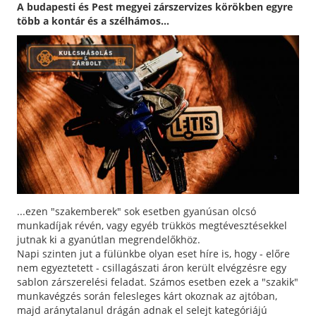
A budapesti és Pest megyei zárszervizes körökben egyre
több a kontár és a szélhámos...
...ezen "szakemberek" sok esetben gyanúsan olcsó
munkadíjak révén, vagy egyéb trükkös megtévesztésekkel
jutnak ki a gyanútlan megrendelőkhöz.
Napi szinten jut a fülünkbe olyan eset híre is, hogy - előre
nem egyeztetett - csillagászati áron került elvégzésre egy
sablon zárszerelési feladat. Számos esetben ezek a "szakik"
munkavégzés során felesleges kárt okoznak az ajtóban,
majd aránytalanul drágán adnak el selejt kategóriájú