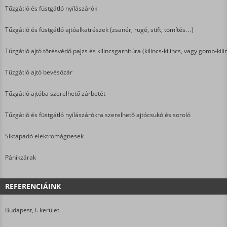
Tűzgátló és füstgátló nyílászárók
Tűzgátló és füstgátló ajtóalkatrészek (zsanér, rugó, stift, tömítés…)
Tűzgátló ajtó törésvédő pajzs és kilincsgarnitúra (kilincs-kilincs, vagy gomb-kili
Tűzgátló ajtó bevésőzár
Tűzgátló ajtóba szerelhető zárbetét
Tűzgátló és füstgátló nyílászárókra szerelhető ajtócsukó és soroló
Síktapadó elektromágnesek
Pánikzárak
REFERENCIÁINK
Budapest, I. kerület