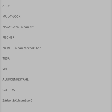
ABUS
MUL-T-LOCK
NAGY Géza Faipari Kft.
FISCHER
NYME - Faipari Mérnöki Kar
TESA
VBH
ALUKOENIGSTAHL
GU - BKS
Zárbolt&Kulcsmásoló