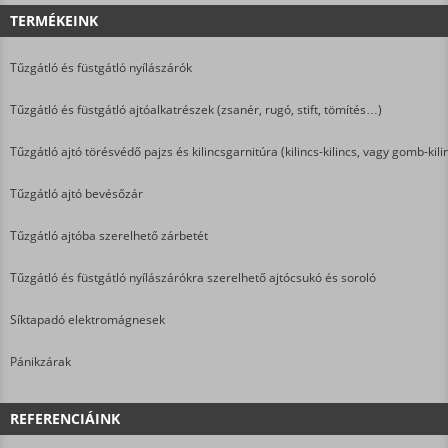
TERMÉKEINK
Tűzgátló és füstgátló nyílászárók
Tűzgátló és füstgátló ajtóalkatrészek (zsanér, rugó, stift, tömítés…)
Tűzgátló ajtó törésvédő pajzs és kilincsgarnitúra (kilincs-kilincs, vagy gomb-kili
Tűzgátló ajtó bevésőzár
Tűzgátló ajtóba szerelhető zárbetét
Tűzgátló és füstgátló nyílászárókra szerelhető ajtócsukó és soroló
Síktapadó elektromágnesek
Pánikzárak
REFERENCIÁINK