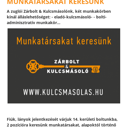
MUNKATÁRSAKAT KERESÜNK
A zuglói Zárbolt & Kulcsmásolónk, két munkakörben
kínál álláslehetőséget: - eladó-kulcsmásoló- - bolti-
adminisztratív munkakör...
Fiúk, lányok jelentkezését várjuk 14. kerületi boltunkba,
2 pozícióra keresünk munkatársakat, alapoktól történő