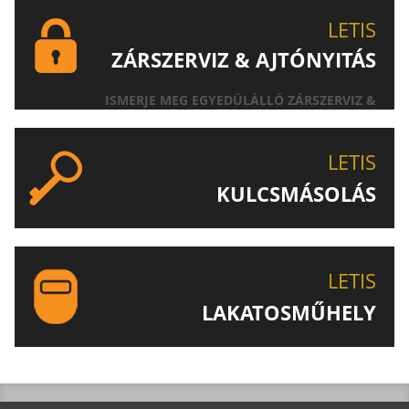
LETIS
ZÁRSZERVIZ & AJTÓNYITÁS
ISMERJE MEG EGYEDÜLÁLLÓ ZÁRSZERVIZ &
AJTÓNYITÁS SZOLGÁLTATÁSUNKAT!
LETIS
KULCSMÁSOLÁS
EGYEDI ÉS SPECIÁLIS KULCSOK MÁSOLÁSA, CSAK A
LETIS-NÉL!
LETIS
LAKATOSMŰHELY
AJÁNLJUK FIGYELMÉBE LAKATOSMŰHELYÜNK
TERMÉKEIT IS!