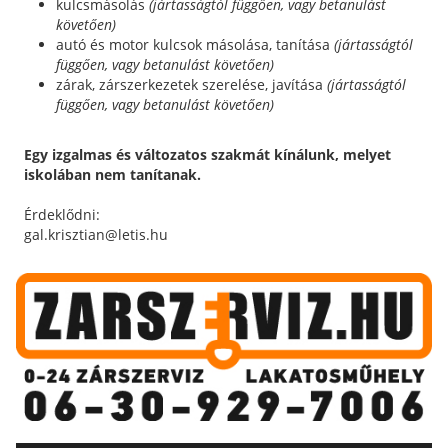
kulcsmásolás
(jártasságtól függően, vagy betanulást
követően)
autó és motor kulcsok másolása, tanítása
(jártasságtól
függően, vagy betanulást követően)
zárak, zárszerkezetek szerelése, javítása
(jártasságtól
függően, vagy betanulást követően)
Egy izgalmas és változatos szakmát kínálunk, melyet
iskolában nem tanítanak.
Érdeklődni:
gal.krisztian@letis.hu