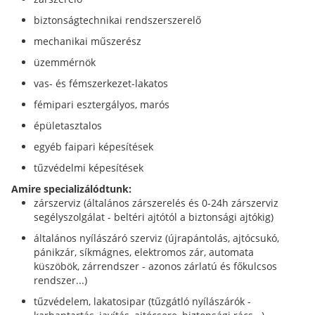
biztonságtechnikai rendszerszerelő
mechanikai műszerész
üzemmérnök
vas- és fémszerkezet-lakatos
fémipari esztergályos, marós
épületasztalos
egyéb faipari képesítések
tűzvédelmi képesítések
Amire specializálódtunk:
zárszerviz (általános zárszerelés és 0-24h zárszerviz
segélyszolgálat - beltéri ajtótól a biztonsági ajtókig)
általános nyílászáró szerviz (újrapántolás, ajtócsukó,
pánikzár, síkmágnes, elektromos zár, automata
küszöbök, zárrendszer - azonos zárlatú és főkulcsos
rendszer...)
tűzvédelem, lakatosipar (tűzgátló nyílászárók -