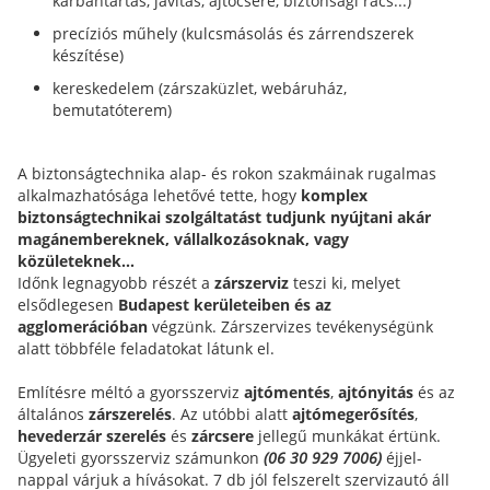
karbantartás, javítás, ajtócsere, biztonsági rács...)
precíziós műhely (kulcsmásolás és zárrendszerek
készítése)
kereskedelem (zárszaküzlet, webáruház,
bemutatóterem)
A biztonságtechnika alap- és rokon szakmáinak rugalmas
alkalmazhatósága lehetővé tette, hogy
komplex
biztonságtechnikai szolgáltatást tudjunk nyújtani akár
magánembereknek, vállalkozásoknak, vagy
közületeknek...
Időnk legnagyobb részét a
zárszerviz
teszi ki, melyet
elsődlegesen
Budapest kerületeiben és az
agglomerációban
végzünk. Zárszervizes tevékenységünk
alatt többféle feladatokat látunk el.
Említésre méltó a gyorsszerviz
ajtómentés
,
ajtónyitás
és az
általános
zárszerelés
. Az utóbbi alatt
ajtómegerősítés
,
hevederzár szerelés
és
zárcsere
jellegű munkákat értünk.
Ügyeleti gyorsszerviz számunkon
(06 30 929 7006)
éjjel-
nappal várjuk a hívásokat. 7 db jól felszerelt szervizautó áll