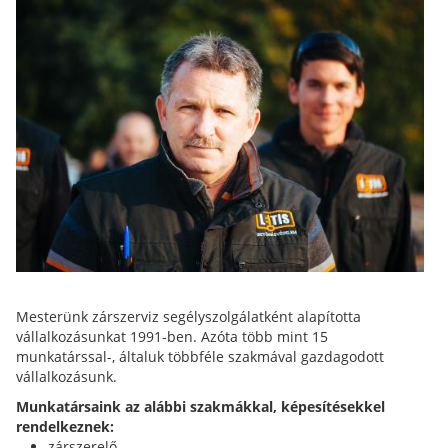
Mesterünk zárszerviz segélyszolgálatként alapította
vállalkozásunkat 1991-ben. Azóta több mint 15
munkatárssal-, általuk többféle szakmával gazdagodott
vállalkozásunk.
Munkatársaink az alábbi szakmákkal, képesítésekkel
rendelkeznek:
zárszerelő