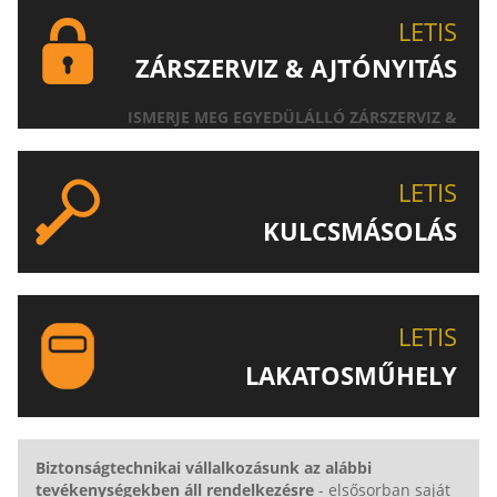
LETIS
ZÁRSZERVIZ & AJTÓNYITÁS
ISMERJE MEG EGYEDÜLÁLLÓ ZÁRSZERVIZ &
AJTÓNYITÁS SZOLGÁLTATÁSUNKAT!
LETIS
KULCSMÁSOLÁS
EGYEDI ÉS SPECIÁLIS KULCSOK MÁSOLÁSA, CSAK A
LETIS-NÉL!
LETIS
LAKATOSMŰHELY
AJÁNLJUK FIGYELMÉBE LAKATOSMŰHELYÜNK
TERMÉKEIT IS!
Biztonságtechnikai vállalkozásunk az alábbi
tevékenységekben áll rendelkezésre
- elsősorban saját