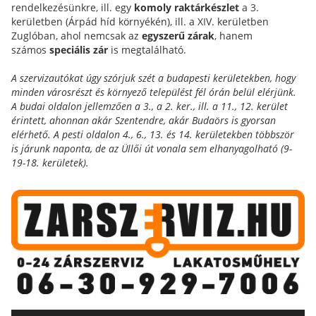
rendelkezésünkre, ill. egy
komoly raktárkészlet
a 3.
kerületben (Árpád híd környékén), ill. a XIV. kerületben
Zuglóban, ahol nemcsak az
egyszerű zárak
, hanem
számos
speciális zár
is megtalálható.
A szervizautókat úgy szórjuk szét a budapesti kerületekben, hogy
minden városrészt és környező települést fél órán belül elérjünk.
A budai oldalon jellemzően a 3., a 2. ker., ill. a 11., 12. kerület
érintett, ahonnan akár Szentendre, akár Budaörs is gyorsan
elérhető. A pesti oldalon 4., 6., 13. és 14. kerületekben többször
is járunk naponta, de az Üllői út vonala sem elhanyagolható (9-
19-18. kerületek).