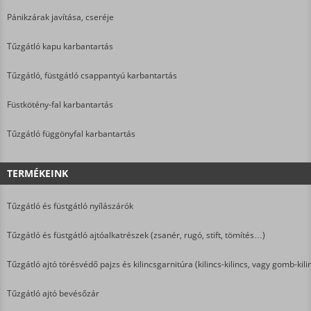
Pánikzárak javítása, cseréje
Tűzgátló kapu karbantartás
Tűzgátló, füstgátló csappantyú karbantartás
Füstkötény-fal karbantartás
Tűzgátló függönyfal karbantartás
TERMÉKEINK
Tűzgátló és füstgátló nyílászárók
Tűzgátló és füstgátló ajtóalkatrészek (zsanér, rugó, stift, tömítés…)
Tűzgátló ajtó törésvédő pajzs és kilincsgarnitúra (kilincs-kilincs, vagy gomb-kili
Tűzgátló ajtó bevésőzár