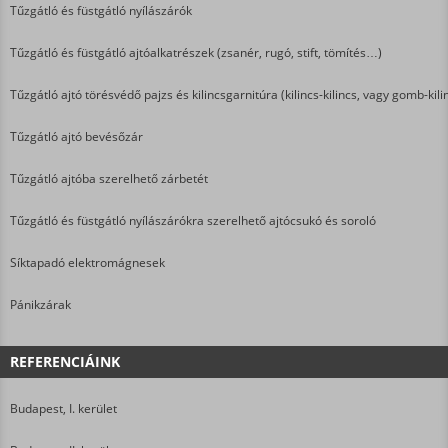
Tűzgátló és füstgátló nyílászárók
Tűzgátló és füstgátló ajtóalkatrészek (zsanér, rugó, stift, tömítés…)
Tűzgátló ajtó törésvédő pajzs és kilincsgarnitúra (kilincs-kilincs, vagy gomb-kili
Tűzgátló ajtó bevésőzár
Tűzgátló ajtóba szerelhető zárbetét
Tűzgátló és füstgátló nyílászárókra szerelhető ajtócsukó és soroló
Síktapadó elektromágnesek
Pánikzárak
REFERENCIÁINK
Budapest, I. kerület