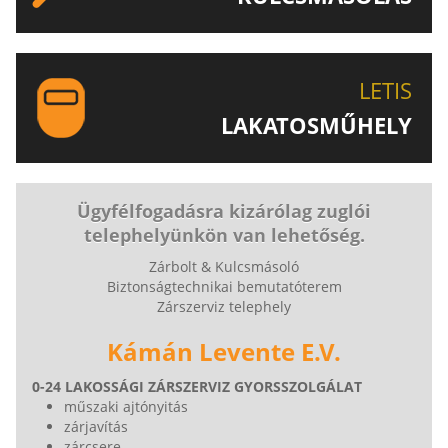
EGYEDI ÉS SPECIÁLIS KULCSOK MÁSOLÁSA, CSAK A
LETIS-NÉL!
LETIS
LAKATOSMŰHELY
AJÁNLJUK FIGYELMÉBE LAKATOSMŰHELYÜNK
TERMÉKEIT IS!
Ügyfélfogadásra kizárólag zuglói
telephelyünkön van lehetőség.
Zárbolt & Kulcsmásoló
Biztonságtechnikai bemutatóterem
Zárszerviz telephely
Kámán Levente E.V.
0-24 LAKOSSÁGI ZÁRSZERVIZ GYORSSZOLGÁLAT
műszaki ajtónyitás
zárjavítás
zárcsere