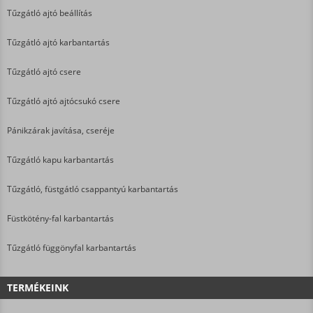
Tűzgátló ajtó beállítás
Tűzgátló ajtó karbantartás
Tűzgátló ajtó csere
Tűzgátló ajtó ajtócsukó csere
Pánikzárak javítása, cseréje
Tűzgátló kapu karbantartás
Tűzgátló, füstgátló csappantyú karbantartás
Füstkötény-fal karbantartás
Tűzgátló függönyfal karbantartás
TERMÉKEINK