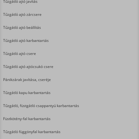
Tűzgátló ajtó javítás
Tűzgátló ajtó zárcsere
Tűzgátló ajtó beállítás
Tűzgátló ajtó karbantartás
Tűzgátló ajtó csere
Tűzgátló ajtó ajtócsukó csere
Pánikzárak javítása, cseréje
Tűzgátló kapu karbantartás
Tűzgátló, füstgátló csappantyú karbantartás
Füstkötény-fal karbantartás
Tűzgátló függönyfal karbantartás