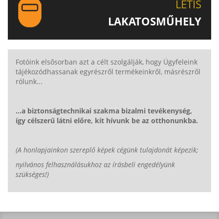
LETIS
LAKATOSMŰHELY
AJÁNLJUK FIGYELMÉBE LAKATOSMŰHELYÜNK
TERMÉKEIT IS!
Fotóink elsősorban azt a célt szolgálják, hogy Ügyfeleink
tájékozódhassanak egyrészről termékeinkről, másrészről
rólunk...
...a biztonságtechnikai szakma bizalmi tevékenység,
így célszerű látni előre, kit hívunk be az otthonunkba.
(A honlapjainkon szereplő képek cégünk tulajdonát képezik;
nyilvános felhasználásukhoz az írásbeli engedélyünk
szükséges!)