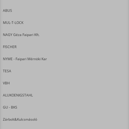
ABUS
MUL-T-LOCK
NAGY Géza Faipari Kft.
FISCHER
NYME - Faipari Mérnöki Kar
TESA
VBH
ALUKOENIGSTAHL
GU - BKS
Zárbolt&Kulcsmásoló