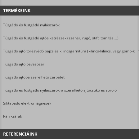
TERMÉKEINK
Tűzgátló és füstgátló nyílászárók
Tűzgátló és füstgátló ajtóalkatrészek (zsanér, rugó, stift, tömítés…)
Tűzgátló ajtó törésvédő pajzs és kilincsgarnitúra (kilincs-kilincs, vagy gomb-kili
Tűzgátló ajtó bevésőzár
Tűzgátló ajtóba szerelhető zárbetét
Tűzgátló és füstgátló nyílászárókra szerelhető ajtócsukó és soroló
Síktapadó elektromágnesek
Pánikzárak
REFERENCIÁINK