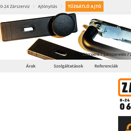
0-24 Zárszerviz
Ajtónyitás
TŰZGÁTLÓ AJTÓ
Zárcsere / Zárszerelés /
Árak
Szolgáltatások
Referenciák