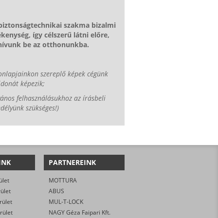
 biztonságtechnikai szakma bizalmi
kenység, így célszerű látni előre,
 hívunk be az otthonunkba.
onlapjainkon szereplő képek cégünk
jdonát képezik;
vános felhasználásukhoz az írásbeli
délyünk szükséges!)
INK
PARTNEREINK
ület
MOTTURA
rület
ABUS
rület
MUL-T-LOCK
rület
NAGY Géza Faipari Kft.