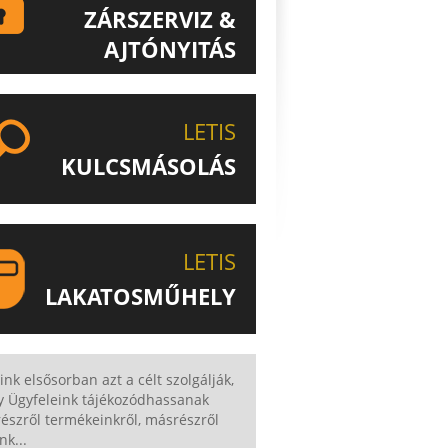
ZÁRSZERVIZ &
AJTÓNYITÁS
ISMERJE MEG EGYEDÜLÁLLÓ
ZÁRSZERVIZ & AJTÓNYITÁS
LETIS
SZOLGÁLTATÁSUNKAT!
KULCSMÁSOLÁS
EGYEDI ÉS SPECIÁLIS KULCSOK
MÁSOLÁSA, CSAK A LETIS-NÉL!
LETIS
LAKATOSMŰHELY
AJÁNLJUK FIGYELMÉBE
KATOSMŰHELYÜNK TERMÉKEIT IS!
ink elsősorban azt a célt szolgálják,
y Ügyfeleink tájékozódhassanak
észről termékeinkről, másrészről
nk...