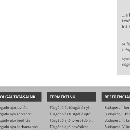
...a
tevé
kit
(A h
tula
nyil
enge
OLGÁLTATÁSAINK
TERMÉKEINK
REFERENCIÁ
gátló ajtó javítás
Tűzgátló és füstgátló nyílászárók
Budapest, I. ker
gátló ajtó zárcsere
Tűzgátló és füstgátló ajtóalkatrészek (zsanér, rugó, stift, tömítés…)
Budapest, II. ke
gátló ajtó beállítás
Tűzgátló ajtó törésvédő pajzs és kilincsgarnitúra (kilincs-kilincs, vagy gomb-kilincs)
Budapest, III. ke
gátló ajtó karbantartás
Tűzgátló ajtó bevésőzár
Budapest, IV. ke