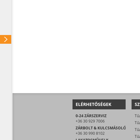
ELÉRHETŐSÉGEK
SZ
0-24 ZÁRSZERVIZ
Tűz
+36 30 929 7006
Tűz
ZÁRBOLT & KULCSMÁSOLÓ
Tűz
+36 30 990 8102
Tűz