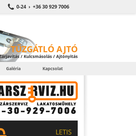
0-24 › +36 30 929 7006
TŰZGÁTLÓ AJTÓ
 Zárjavítás / Kulcsmásolás / Ajtónyitás
Galéria
Kapcsolat
LETIS