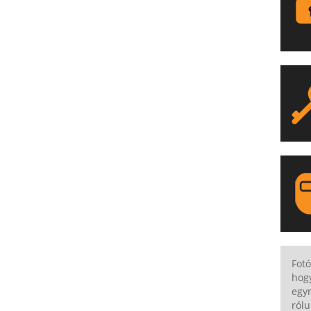
LA
Fotó
hog
egyr
rólu