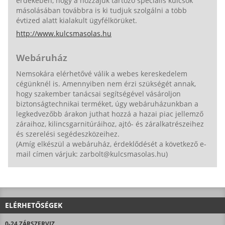
érdekében, hogy a hozzájuk tartozó speciális kulcsok
másolásában továbbra is ki tudjuk szolgálni a több
évtized alatt kialakult ügyfélkörüket.
http://www.kulcsmasolas.hu
Webáruház
Nemsokára elérhetővé válik a webes kereskedelem
cégünknél is. Amennyiben nem érzi szükségét annak,
hogy szakember tanácsai segítségével vásároljon
biztonságtechnikai terméket, úgy webáruházunkban a
legkedvezőbb árakon juthat hozzá a hazai piac jellemző
záraihoz, kilincsgarnitúráihoz, ajtó- és záralkatrészeihez
és szerelési segédeszközeihez.
(Amíg elkészül a webáruház, érdeklődését a következő e-
mail címen várjuk: zarbolt@kulcsmasolas.hu)
ELÉRHETŐSÉGEK
0-24 ZÁRSZERVIZ