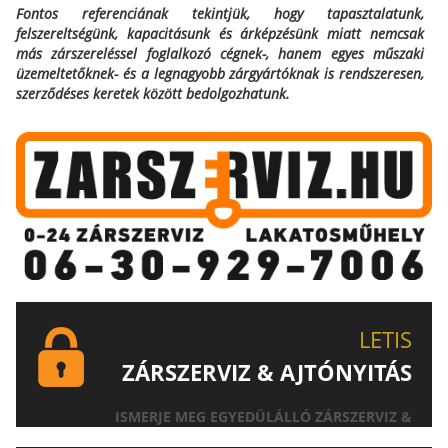
Fontos referenciának tekintjük, hogy tapasztalatunk,
felszereltségünk, kapacitásunk és árképzésünk miatt nemcsak
más zárszereléssel foglalkozó cégnek-, hanem egyes műszaki
üzemeltetőknek- és a legnagyobb zárgyártóknak is rendszeresen,
szerződéses keretek között bedolgozhatunk.
LETIS
ZÁRSZERVIZ & AJTÓNYITÁS
ISMERJE MEG EGYEDÜLÁLLÓ ZÁRSZERVIZ &
AJTÓNYITÁS SZOLGÁLTATÁSUNKAT!