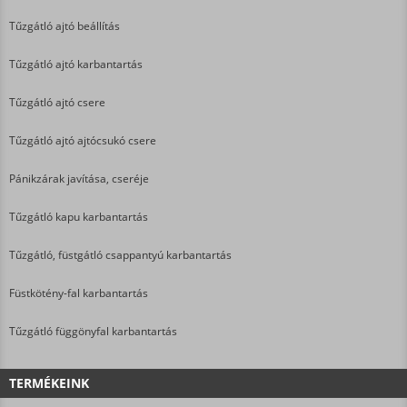
Tűzgátló ajtó beállítás
Tűzgátló ajtó karbantartás
Tűzgátló ajtó csere
Tűzgátló ajtó ajtócsukó csere
Pánikzárak javítása, cseréje
Tűzgátló kapu karbantartás
Tűzgátló, füstgátló csappantyú karbantartás
Füstkötény-fal karbantartás
Tűzgátló függönyfal karbantartás
TERMÉKEINK