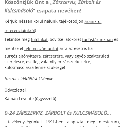
Köszöntjük Önt a „
Zárszerviz, Zárbolt és
Kulcsmásoló
” csapata nevében!
Kérjük, nézzen körül nálunk, tájékozódjon
,
árainkról
!
referenciáinkról
Tekintse meg
, bővítse látókörét
és
fotóinkat
tudástárunkban
mentse el
arra az esetre, ha
telefonszámunkat
sürgős ajtónyitásra, zárcserére, vagy egyéb szakterületi
szerelésre, esetleg valamilyen zárszerkezetre,
kulcsmásolásra lenne szüksége!
Hasznos időtöltést kívánok!
Üdvözlettel,
Kámán Levente (ügyvezető)
0-24 ZÁRSZERVIZ, ZÁRBOLT és KULCSMÁSOLÓ...
...tevékenységünket 1991-ben alapozta meg mesterünk,