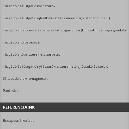
Tűzgátló és füstgátló nyílászárók
Tűzgátló és füstgátló ajtóalkatrészek (zsanér, rugó, stift, tömítés…)
Tűzgátló ajtó törésvédő pajzs és kilincsgarnitúra (kilincs-kilincs, vagy gomb-kili
Tűzgátló ajtó bevésőzár
Tűzgátló ajtóba szerelhető zárbetét
Tűzgátló és füstgátló nyílászárókra szerelhető ajtócsukó és soroló
Síktapadó elektromágnesek
Pánikzárak
REFERENCIÁINK
Budapest, I. kerület