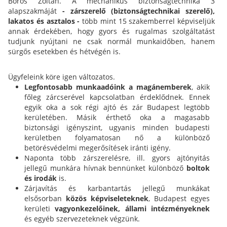
Boros Zoltán. A mechanikus biztonságtechnika 3
alapszakmáját
- zárszerelő (biztonságtechnikai szerelő),
lakatos és asztalos -
több mint 15 szakemberrel képviseljük
annak érdekében, hogy gyors és rugalmas szolgáltatást
tudjunk nyújtani ne csak normál munkaidőben, hanem
sürgős esetekben és hétvégén is.
Ügyfeleink köre igen változatos.
Legfontosabb munkaadóink a magánemberek
, akik
főleg zárcserével kapcsolatban érdeklődnek. Ennek
egyik oka a sok régi ajtó és zár Budapest legtöbb
kerületében. Másik érthető oka a magasabb
biztonsági igényszint, ugyanis minden budapesti
kerületben folyamatosan nő a különböző
betörésvédelmi megerősítések iránti igény.
Naponta több zárszerelésre, ill. gyors ajtónyitás
jellegű munkára hívnak bennünket különböző
boltok
és irodák
is.
Zárjavítás és karbantartás jellegű munkákat
elsősorban
közös képviseleteknek
, Budapest egyes
kerületi
vagyonkezelőinek,
állami intézményeknek
és egyéb szervezeteknek végzünk.