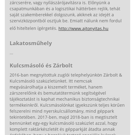
zárcserére, vagy nyílászárójavításra is. Előnyünk a
csapatmunkában és a logisztikai háttérben rejlik, tehát
saját szakemberekkel dolgozunk, akiknek az idejét a
szervizközpontból osztjuk be. Emiatt nálunk nem fordul
elő hiteltelen ígérgetés.
http://www.ajtonyitas.hu
Lakatosműhely
...
Kulcsmásoló és Zárbolt
2016-ban megnyitottuk zuglói telephelyünkön Zárbolt &
Kulcsmásoló szaküzletünket. Itt nemcsak
megvásárolhatja a kiszemelt terméket, hanem
zárszerelőink és bemutatótermünk segítségével
tájékoztatást is kaphat mechanikus biztonságtechnikai
termékeinkről. Kulcsmásolónkat igyekszünk teljes körűen
felszerelni mind nyerskulcsállomány, mind géppark
tekintetében. 2017-ben, majd 2018-ban is megtisztelt
bennünket egy-egy kulcsmásoló szaküzlet azzal, hogy
komplett raktárkészletét és gépparkját átadta annak