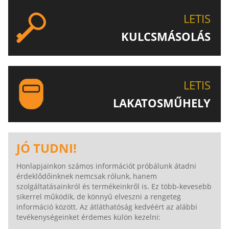
LETIS
KULCSMÁSOLÁS
EGYEDI ÉS SPECIÁLIS KULCSOK MÁSOLÁSA, CSAK A
LETIS-NÉL!
LETIS
LAKATOSMŰHELY
AJÁNLJUK FIGYELMÉBE LAKATOSMŰHELYÜNK
TERMÉKEIT IS!
JÓ TUDNI!
Honlapjainkon számos információt próbálunk átadni
érdeklődőinknek nemcsak rólunk, hanem
szolgáltatásainkról és termékeinkről is. Ez több-kevesebb
sikerrel működik, de könnyű elveszni a rengeteg
információ között. Az átláthatóság kedvéért az alábbi
tevékenységeinket érdemes külön kezelni: