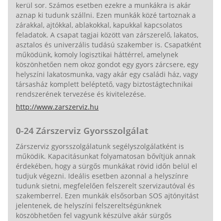
kerül sor. Számos esetben ezekre a munkákra is akár
aznap ki tudunk szállni. Ezen munkák közé tartoznak a
zárakkal, ajtókkal, ablakokkal, kapukkal kapcsolatos
feladatok. A csapat tagjai között van zárszerelő, lakatos,
asztalos és univerzális tudású szakember is. Csapatként
működünk, komoly logisztikai háttérrel, amelynek
köszönhetően nem okoz gondot egy gyors zárcsere, egy
helyszíni lakatosmunka, vagy akár egy családi ház, vagy
társasház komplett beléptető, vagy biztostágtechnikai
rendszerének tervezése és kivitelezése.
http://www.zarszerviz.hu
0-24 Zárszerviz Gyorsszolgálat
Zárszerviz gyorsszolgálatunk segélyszolgálatként is
működik. Kapacitásunkat folyamatosan bővítjük annak
érdekében, hogy a sürgős munkákat rövid időn belül el
tudjuk végezni. Ideális esetben azonnal a helyszínre
tudunk sietni, megfelelően felszerelt szervizautóval és
szakemberrel. Ezen munkák elsősorban SOS ajtónyitást
jelentenek, de helyszíni felszereltségünknek
köszöbhetően fel vagyunk készülve akár sürgős