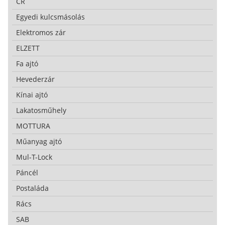
CR
Egyedi kulcsmásolás
Elektromos zár
ELZETT
Fa ajtó
Hevederzár
Kínai ajtó
Lakatosműhely
MOTTURA
Műanyag ajtó
Mul-T-Lock
Páncél
Postaláda
Rács
SAB