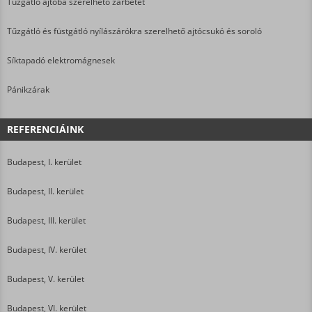
Tűzgátló ajtóba szerelhető zárbetét
Tűzgátló és füstgátló nyílászárókra szerelhető ajtócsukó és soroló
Síktapadó elektromágnesek
Pánikzárak
REFERENCIÁINK
Budapest, I. kerület
Budapest, II. kerület
Budapest, III. kerület
Budapest, IV. kerület
Budapest, V. kerület
Budapest, VI. kerület