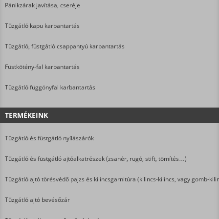
Pánikzárak javítása, cseréje
Tűzgátló kapu karbantartás
Tűzgátló, füstgátló csappantyú karbantartás
Füstkötény-fal karbantartás
Tűzgátló függönyfal karbantartás
TERMÉKEINK
Tűzgátló és füstgátló nyílászárók
Tűzgátló és füstgátló ajtóalkatrészek (zsanér, rugó, stift, tömítés…)
Tűzgátló ajtó törésvédő pajzs és kilincsgarnitúra (kilincs-kilincs, vagy gomb-kili
Tűzgátló ajtó bevésőzár