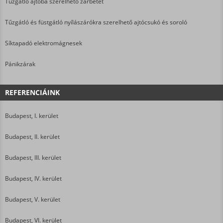
Tűzgátló ajtóba szerelhető zárbetét
Tűzgátló és füstgátló nyílászárókra szerelhető ajtócsukó és soroló
Síktapadó elektromágnesek
Pánikzárak
REFERENCIÁINK
Budapest, I. kerület
Budapest, II. kerület
Budapest, III. kerület
Budapest, IV. kerület
Budapest, V. kerület
Budapest, VI. kerület