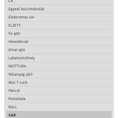
CR
Egyedi kulcsmásolás
Elektromos zár
ELZETT
Fa ajtó
Hevederzár
Kínai ajtó
Lakatosműhely
MOTTURA
Műanyag ajtó
Mul-T-Lock
Páncél
Postaláda
Rács
SAB