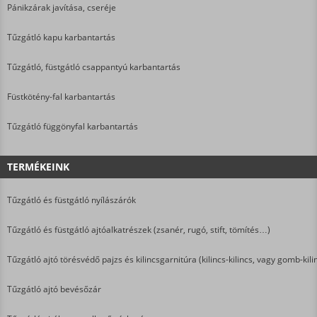
Pánikzárak javítása, cseréje
Tűzgátló kapu karbantartás
Tűzgátló, füstgátló csappantyú karbantartás
Füstkötény-fal karbantartás
Tűzgátló függönyfal karbantartás
TERMÉKEINK
Tűzgátló és füstgátló nyílászárók
Tűzgátló és füstgátló ajtóalkatrészek (zsanér, rugó, stift, tömítés…)
Tűzgátló ajtó törésvédő pajzs és kilincsgarnitúra (kilincs-kilincs, vagy gomb-kili
Tűzgátló ajtó bevésőzár