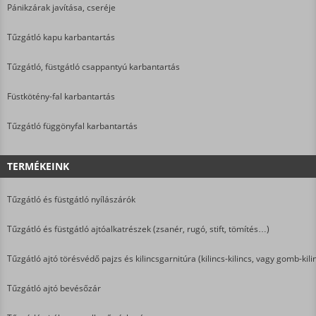
Pánikzárak javítása, cseréje
Tűzgátló kapu karbantartás
Tűzgátló, füstgátló csappantyú karbantartás
Füstkötény-fal karbantartás
Tűzgátló függönyfal karbantartás
TERMÉKEINK
Tűzgátló és füstgátló nyílászárók
Tűzgátló és füstgátló ajtóalkatrészek (zsanér, rugó, stift, tömítés…)
Tűzgátló ajtó törésvédő pajzs és kilincsgarnitúra (kilincs-kilincs, vagy gomb-kili
Tűzgátló ajtó bevésőzár