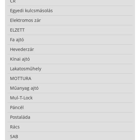
CR
Egyedi kulcsmásolás
Elektromos zár
ELZETT
Fa ajtó
Hevederzár
Kínai ajtó
Lakatosműhely
MOTTURA
Műanyag ajtó
Mul-T-Lock
Páncél
Postaláda
Rács
SAB