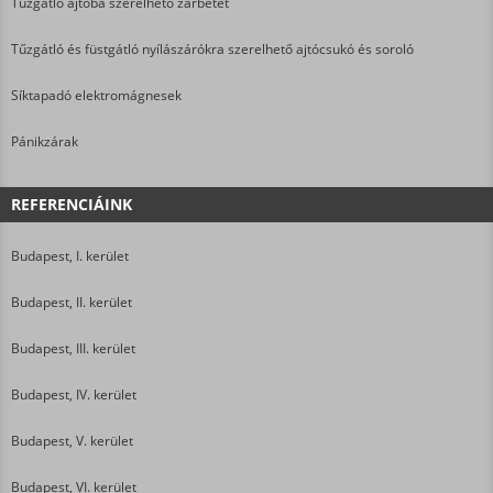
Tűzgátló ajtóba szerelhető zárbetét
Tűzgátló és füstgátló nyílászárókra szerelhető ajtócsukó és soroló
Síktapadó elektromágnesek
Pánikzárak
REFERENCIÁINK
Budapest, I. kerület
Budapest, II. kerület
Budapest, III. kerület
Budapest, IV. kerület
Budapest, V. kerület
Budapest, VI. kerület