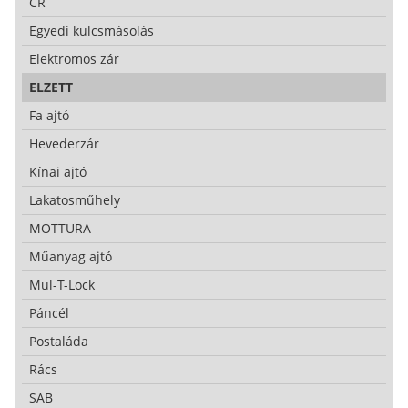
CR
Egyedi kulcsmásolás
Elektromos zár
ELZETT
Fa ajtó
Hevederzár
Kínai ajtó
Lakatosműhely
MOTTURA
Műanyag ajtó
Mul-T-Lock
Páncél
Postaláda
Rács
SAB