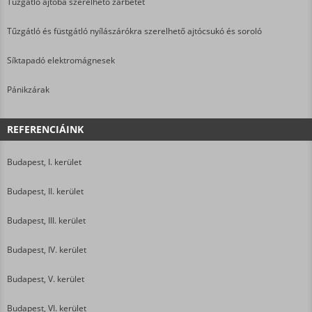
Tűzgátló ajtóba szerelhető zárbetét
Tűzgátló és füstgátló nyílászárókra szerelhető ajtócsukó és soroló
Síktapadó elektromágnesek
Pánikzárak
REFERENCIÁINK
Budapest, I. kerület
Budapest, II. kerület
Budapest, III. kerület
Budapest, IV. kerület
Budapest, V. kerület
Budapest, VI. kerület