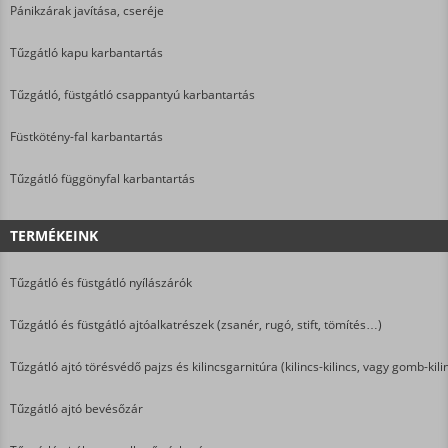
Pánikzárak javítása, cseréje
Tűzgátló kapu karbantartás
Tűzgátló, füstgátló csappantyú karbantartás
Füstkötény-fal karbantartás
Tűzgátló függönyfal karbantartás
TERMÉKEINK
Tűzgátló és füstgátló nyílászárók
Tűzgátló és füstgátló ajtóalkatrészek (zsanér, rugó, stift, tömítés…)
Tűzgátló ajtó törésvédő pajzs és kilincsgarnitúra (kilincs-kilincs, vagy gomb-kili
Tűzgátló ajtó bevésőzár