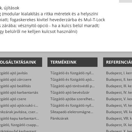
k, újítások
(modular kialakítás a ritka méretek és a helyszíni
iatt; fogaskerekes kivitel hevederzárba és Mul-T-Lock
 zárába; vésznyitó opció - ha a kulcs belül maradt;
gy belülről ne kelljen kulcsot használni)
OLGÁLTATÁSAINK
TERMÉKEINK
REFERENCIÁ
gátló ajtó javítás
Tűzgátló és füstgátló nyílászárók
Budapest, I. ker
gátló ajtó zárcsere
Tűzgátló és füstgátló ajtóalkatrészek (zsanér, rugó, stift, tömítés…)
Budapest, II. ke
gátló ajtó beállítás
Tűzgátló ajtó törésvédő pajzs és kilincsgarnitúra (kilincs-kilincs, vagy gomb-kilincs)
Budapest, III. ke
gátló ajtó karbantartás
Tűzgátló ajtó bevésőzár
Budapest, IV. ke
gátló ajtó csere
Tűzgátló ajtóba szerelhető zárbetét
Budapest, V. ke
Tűzgátló ajtó ajtócsukó csere
Tűzgátló és füstgátló nyílászárókra szerelhető ajtócsukó és soroló
Budapest, VI. ke
Pánikzárak javítása, cseréje
Síktapadó elektromágnesek
Budapest, VII. k
Tűzgátló kapu karbantartás
Pánikzárak
Budapest, VIII. 
Tűzgátló, füstgátló csappantyú karbantartás
Budapest, IX. ke
Füstkötény-fal karbantartás
Budapest, X. ke