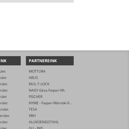
INK
PARTNEREINK
ület
MOTTURA
rület
ABUS
rület
MUL-T-LOCK
rület
NAGY Géza Faipari Kft.
rület
FISCHER
rület
NYME - Faipari Mérnöki Kar
erület
TESA
kerület
VBH
rület
ALUKOENIGSTAHL
rület
GU - BKS