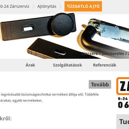
0-24 Zárszerviz
Ajtónyitás
TŰZGÁTLÓ AJTÓ
Zárcsere / Zárszerelés /
Árak
Szolgáltatások
Referenciák
Tovább
k legnívósabb biztonságtechnikai termékeit állítja elő. Többféle
zárakat, egyéb termékeket.
kről:
Tu