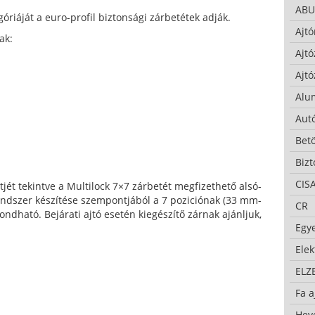
ABU
riáját a euro-profil biztonsági zárbetétek adják.
Ajtó
ak:
Ajtó
Ajtó
Alu
Autó
Bet
Bizt
CIS
ntjét tekintve a Multilock 7×7 zárbetét megfizethető alsó-
endszer készítése szempontjából a 7 poziciónak (33 mm-
CR
ndható. Bejárati ajtó esetén kiegészítő zárnak ajánljuk,
Egy
Ele
ELZ
Fa a
Hev