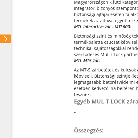
Magyarországon kifutó kategór
Integrator, bizonyos szempontbó
biztonsági ajtajai esetén találk
termékek az ajtóval együtt érk
MTL Interactive zár - MTL600:
Biztonsági szint és minőség tek
termékpaletta csúcsát képvise
technikai sajátosságokkal rend
szerződéses Mul-T-Lock partner
MTL MT5 zár:
Az MT-5 zárbetétek és kulcsok 
képviseli. Biztonsági szintje 
legmagasabb betörésvédelmi el
esetben kedvező, ha beltéren h
tesznek.
Egyéb MUL-T-LOCK zára
...
Összegzés: