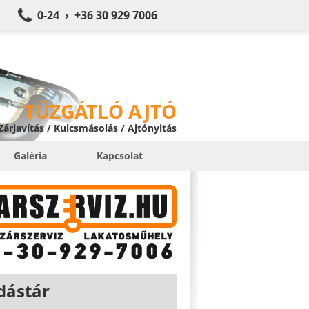
0-24 › +36 30 929 7006
TŰZGÁTLÓ AJTÓ
 Zárjavítás / Kulcsmásolás / Ajtónyitás
Galéria
Kapcsolat
dástár