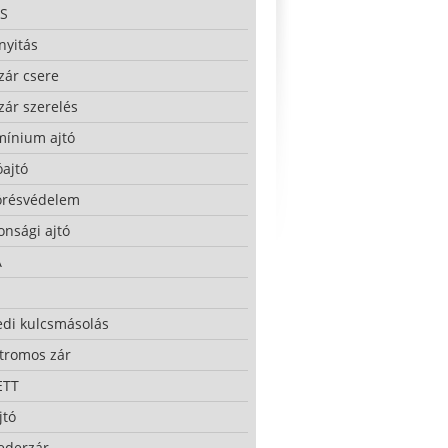
S
nyitás
zár csere
zár szerelés
mínium ajtó
ajtó
örésvédelem
onsági ajtó
A
edi kulcsmásolás
ktromos zár
ETT
jtó
ederzár