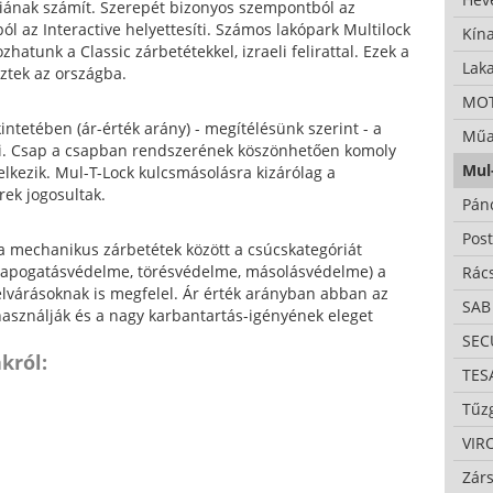
iának számít. Szerepét bizonyos szempontból az
l az Interactive helyettesíti. Számos lakópark Multilock
Kína
ozhatunk a Classic zárbetétekkel, izraeli felirattal. Ezek a
Lak
eztek az országba.
MO
intetében (ár-érték arány) - megítélésünk szerint - a
Műa
li. Csap a csapban rendszerének köszönhetően komoly
Mul
elkezik. Mul-T-Lock kulcsmásolásra kizárólag a
ek jogosultak.
Pán
Pos
a mechanikus zárbetétek között a csúcskategóriát
(letapogatásvédelme, törésvédelme, másolásvédelme) a
Rác
várásoknak is megfelel. Ár érték arányban abban az
SAB
asználják és a nagy karbantartás-igényének eleget
SE
król:
TES
Tűzg
VIR
Zárs