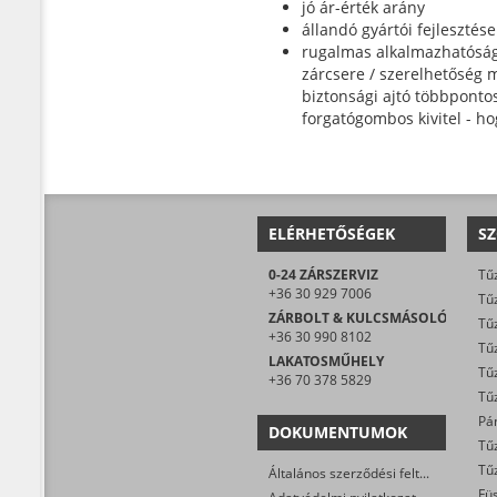
jó ár-érték arány
állandó gyártói fejlesztése
rugalmas alkalmazhatóság 
zárcsere / szerelhetőség m
biztonsági ajtó többpontos
forgatógombos kivitel - ho
ELÉRHETŐSÉGEK
SZ
0-24 ZÁRSZERVIZ
Tűz
+36 30 929 7006
Tűz
ZÁRBOLT & KULCSMÁSOLÓ
Tűz
+36 30 990 8102
Tűz
LAKATOSMŰHELY
Tűz
+36 70 378 5829
DOKUMENTUMOK
Általános szerződési feltételek