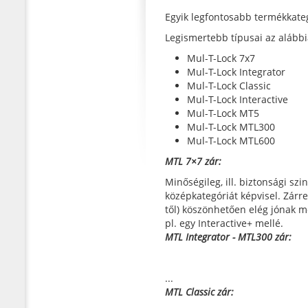
Egyik legfontosabb termékkategó
Legismertebb típusai az alábbi
Mul-T-Lock 7x7
Mul-T-Lock Integrator
Mul-T-Lock Classic
Mul-T-Lock Interactive
Mul-T-Lock MT5
Mul-T-Lock MTL300
Mul-T-Lock MTL600
MTL 7×7 zár:
Minőségileg, ill. biztonsági szi
középkategóriát képvisel. Zárr
től) köszönhetően elég jónak mo
pl. egy Interactive+ mellé.
MTL Integrator - MTL300 zár:
...
MTL Classic zár: