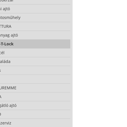
i ajtó
atosműhely
TTURA
nyag ajtó
-T-Lock
cél
taláda
s
CUREMME
A
átló ajtó
O
zerviz